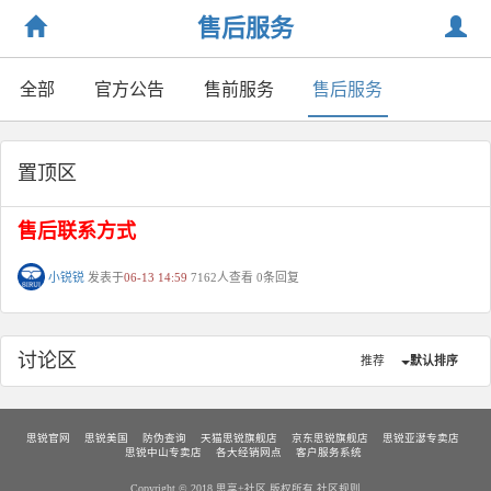
售后服务
全部
官方公告
售前服务
售后服务
置顶区
售后联系方式
小锐锐
发表于
06-13 14:59
7162人查看
0条回复
讨论区
推荐
默认排序
思锐官网
思锐美国
防伪查询
天猫思锐旗舰店
京东思锐旗舰店
思锐亚濏专卖店
思锐中山专卖店
各大经销网点
客户服务系统
Copyright © 2018 思享+社区 版权所有
社区规则