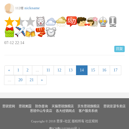
nickname
112楼
07-12 22:14
回复
«
1
2
...
11
12
13
14
15
16
17
...
20
21
»
思锐官网
思锐美国
防伪查询
天猫思锐旗舰店
京东思锐旗舰店
思锐亚濏专卖店
思锐中山专卖店
各大经销网点
客户服务系统
Copyright © 2018 思享+社区 版权所有
社区规则
粤ICP备11058940号-1