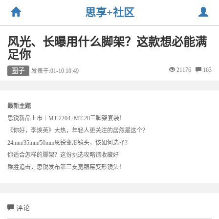
思享+社区
风光、长曝用什么脚架？这款想必能满
足你
21176
163
圈子
发表于:01-10 10:49
最新主题
思锐新品上市︱MT-2204+MT-20三脚架套装！
《你好，李焕英》大热，年轻人更关注的居然是这个？
24mm/35mm/50mm思锐变形镜头，该如何选择？
你适合怎样的脚架？这份挑选攻略请收藏好
乘胜追击，思锐发布第三支宽银幕变形镜头！
评论