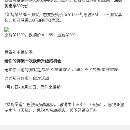
根据想要换购的思锐脚架零售价区间，获得对应的折扣优惠，
最高
优惠享500元！
*如持某品牌三脚架，想要换购价值￥1399的思锐AM-225三脚架套
装，即可获得200元的折扣优惠。
原价￥1399，换购价￥1199，直减￥200
思锐年中换新季
给你的脚架一次换新升级的机会
无论你此前的脚架是
损坏了/质量跟不上/满足不了拍摄/单纯想换
通通都可以参与此次活动
7月15日-10月15日，等你来换新
*换购渠道：思锐天猫旗舰店、思锐中山专卖店（天猫）、思锐亚濏
专卖店（天猫）、思锐京东旗舰店、线下经销商门店