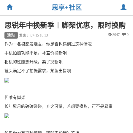
思享+社区
思锐年中换新季︱脚架优惠，限时换购
3047
0
活动
发表于:07-15 18:13
作为一名摄影发烧友，你是否也遇到过这种情况
手机拍摄功能不足，补差价换新呗
相机的性能想升级，卖了换新呗
镜头满足不了拍摄需求，某鱼出售呗
但唯有脚架
长年累月的磕磕碰碰，弃之可惜，若想要换购，可不是易事