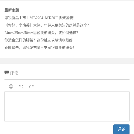
最新主题
思锐新品上市︱MT-2204+MT-20三脚架套装！
《你好，李焕英》大热，年轻人更关注的居然是这个？
24mm/35mm/50mm思锐变形镜头，该如何选择？
你适合怎样的脚架？这份挑选攻略请收藏好
乘胜追击，思锐发布第三支宽银幕变形镜头！
评论
评论